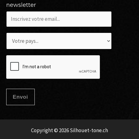
newsletter
c
o
u
L
r
i
r
s
i
t
e
e
l
d
*
é
Envoi
r
o
u
Copyright © 2026 Silhouet-tone.ch
l