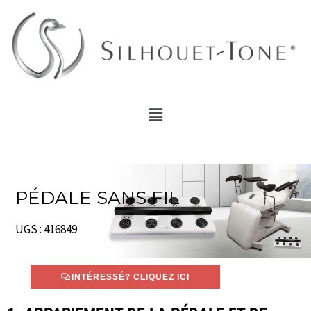
Aller
au
contenu
Menu
PÉDALE SANS FIL
UGS : 416849
INTÉRESSÉ? CLIQUEZ ICI