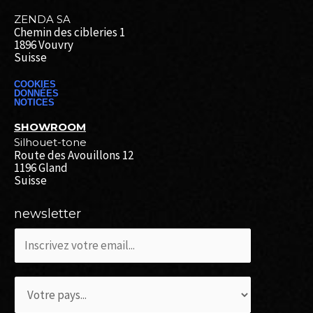
ZENDA SA
Chemin des cibleries 1
1896 Vouvry
Suisse
COOKIES
DONNÉES
NOTICES
SHOWROOM
Silhouet-tone
Route des Avouillons 12
1196 Gland
Suisse
newsletter
c
o
u
L
r
i